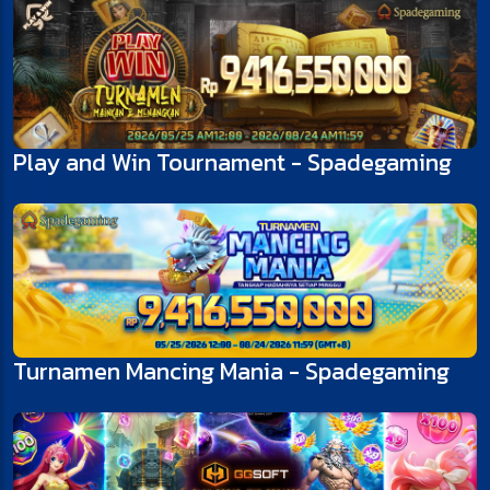
Play and Win Tournament - Spadegaming
Turnamen Mancing Mania - Spadegaming