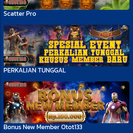
Scatter Pro
PERKALIAN TUNGGAL
Bonus New Member Otot133