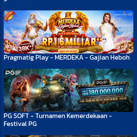
Pragmatig Play - MERDEKA - Gajian Heboh
PG SOFT - Turnamen Kemerdekaan -
Festival PG