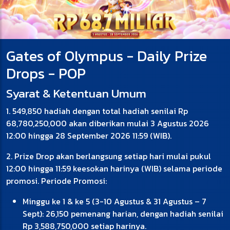
Gates of Olympus - Daily Prize
Drops - POP
Syarat & Ketentuan Umum
1. 549,850 hadiah dengan total hadiah senilai Rp
68,780,250,000 akan diberikan mulai 3 Agustus 2026
12:00 hingga 28 September 2026 11:59 (WIB).
2. Prize Drop akan berlangsung setiap hari mulai pukul
12:00 hingga 11:59 keesokan harinya (WIB) selama periode
promosi. Periode Promosi:
Minggu ke 1 & ke 5 (3-10 Agustus & 31 Agustus – 7
Sept): 26,150 pemenang harian, dengan hadiah senilai
Rp 3,588,750,000 setiap harinya.