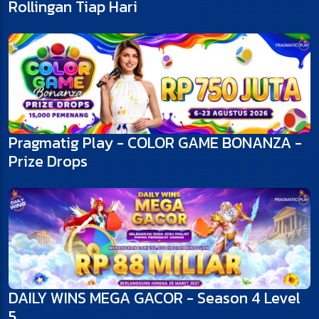
Rollingan Tiap Hari
Pragmatig Play - COLOR GAME BONANZA -
Prize Drops
DAILY WINS MEGA GACOR - Season 4 Level
5