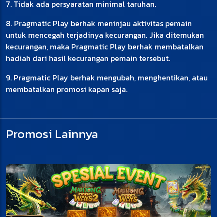
7. Tidak ada persyaratan minimal taruhan.
8. Pragmatic Play berhak meninjau aktivitas pemain
untuk mencegah terjadinya kecurangan. Jika ditemukan
kecurangan, maka Pragmatic Play berhak membatalkan
hadiah dari hasil kecurangan pemain tersebut.
9. Pragmatic Play berhak mengubah, menghentikan, atau
membatalkan promosi kapan saja.
Promosi Lainnya