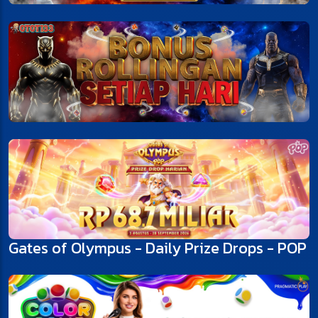
Gates of Olympus - Daily Prize Drops - POP