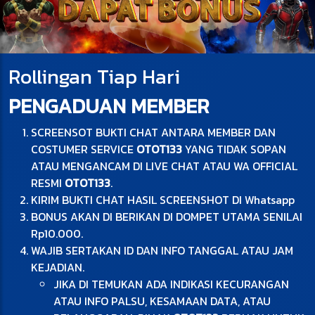
Rollingan Tiap Hari
PENGADUAN MEMBER
SCREENSOT BUKTI CHAT ANTARA MEMBER DAN
COSTUMER SERVICE
OTOT133
YANG TIDAK SOPAN
ATAU MENGANCAM DI LIVE CHAT ATAU WA OFFICIAL
RESMI
OTOT133
.
KIRIM BUKTI CHAT HASIL SCREENSHOT DI Whatsapp
BONUS AKAN DI BERIKAN DI DOMPET UTAMA SENILAI
Rp10.000.
WAJIB SERTAKAN ID DAN INFO TANGGAL ATAU JAM
KEJADIAN.
JIKA DI TEMUKAN ADA INDIKASI KECURANGAN
ATAU INFO PALSU, KESAMAAN DATA, ATAU