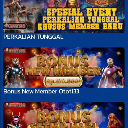
PERKALIAN TUNGGAL
Bonus New Member Otot133