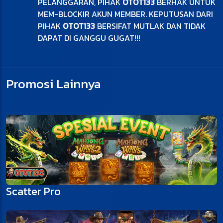
PELANGGARAN, PIHAK
OTOT133
BERHAK UNTUK
MEM-BLOCKIR AKUN MEMBER. KEPUTUSAN DARI
PIHAK
OTOT133
BERSIFAT MUTLAK DAN TIDAK
DAPAT DI GANGGU GUGAT!!!
Promosi Lainnya
Scatter Pro