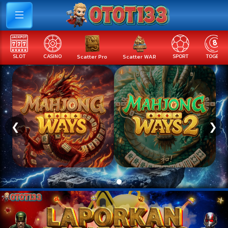
CASINO
Scatter Pro
Scatter WAR
SPORT
TOGEL
TABLE
❮
❯