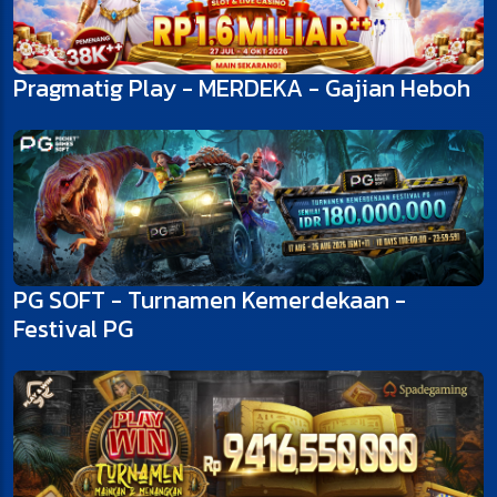
Pragmatig Play - MERDEKA - Gajian Heboh
PG SOFT - Turnamen Kemerdekaan -
Festival PG