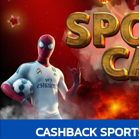
CASHBACK SPORT