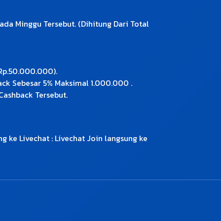
a Minggu Tersebut. (Dihitung Dari Total
Rp.50.000.000).
ck Sebesar 5% Maksimal 1.000.000 .
ashback Tersebut.
 ke Livechat : Livechat Join langsung ke