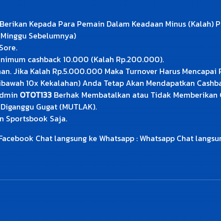
erikan Kepada Para Pemain Dalam Keadaan Minus (Kalah) Pad
-Minggu Sebelumnya)
Sore.
nimum cashback 10.000 (Kalah Rp.200.000).
han. Jika Kalah Rp.5.000.000 Maka Turnover Harus Mencapai 
Dibawah 10x Kekalahan) Anda Tetap Akan Mendapatkan Cashba
Admin
OTOT133
Berhak Membatalkan atau Tidak Memberikan C
 Diganggu Gugat (MUTLAK).
n Sportsbook Saja.
 Facebook Chat langsung ke Whatsapp : Whatsapp Chat langsung