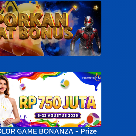
COLOR GAME BONANZA - Prize