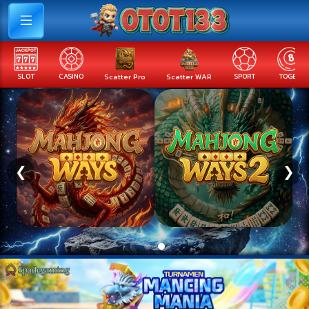
SLOT
CASINO
Scatter Pro
Scatter WAR
SPORT
TOGEL
❮
❯