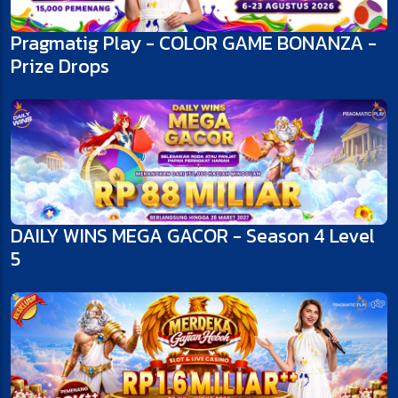
Pragmatig Play - COLOR GAME BONANZA -
Prize Drops
DAILY WINS MEGA GACOR - Season 4 Level
5