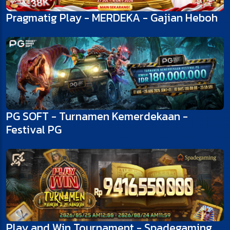
Pragmatig Play - MERDEKA - Gajian Heboh
PG SOFT - Turnamen Kemerdekaan -
Festival PG
Play and Win Tournament - Spadegaming