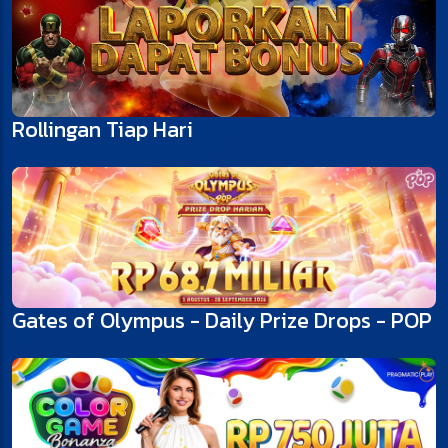
Rollingan Tiap Hari
Gates of Olympus - Daily Prize Drops - POP