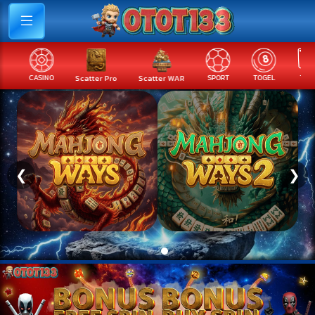
CASINO
Scatter Pro
Scatter WAR
SPORT
TOGEL
TABLE
❮
❯