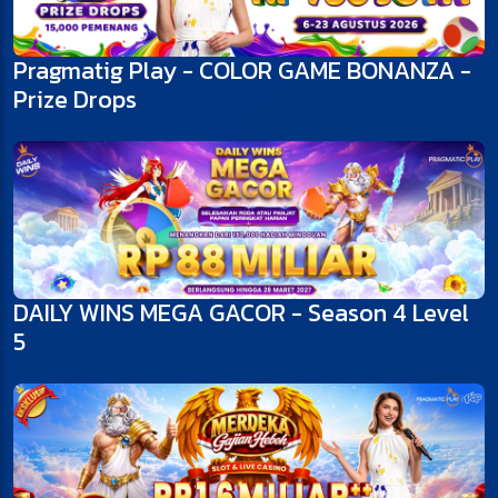
Pragmatig Play - COLOR GAME BONANZA -
Prize Drops
DAILY WINS MEGA GACOR - Season 4 Level
5