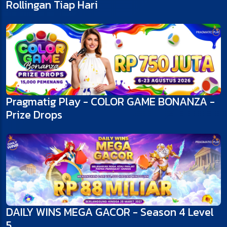
Rollingan Tiap Hari
Pragmatig Play - COLOR GAME BONANZA -
Prize Drops
DAILY WINS MEGA GACOR - Season 4 Level
5