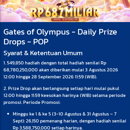
Gates of Olympus - Daily Prize
Drops - POP
Syarat & Ketentuan Umum
1. 549,850 hadiah dengan total hadiah senilai Rp
68,780,250,000 akan diberikan mulai 3 Agustus 2026
12:00 hingga 28 September 2026 11:59 (WIB).
2. Prize Drop akan berlangsung setiap hari mulai pukul
12:00 hingga 11:59 keesokan harinya (WIB) selama periode
promosi. Periode Promosi:
Minggu ke 1 & ke 5 (3-10 Agustus & 31 Agustus – 7
Sept): 26,150 pemenang harian, dengan hadiah senilai
Rp 3,588,750,000 setiap harinya.