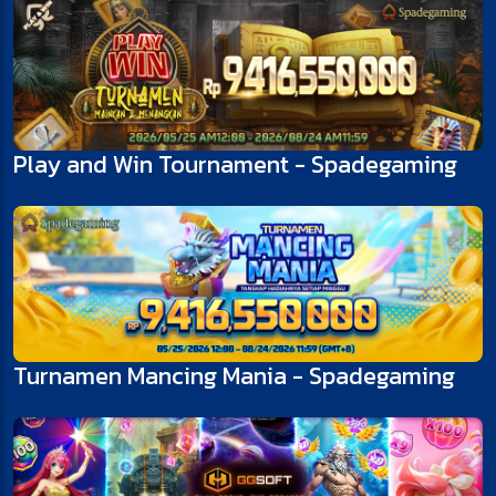
Play and Win Tournament - Spadegaming
Turnamen Mancing Mania - Spadegaming