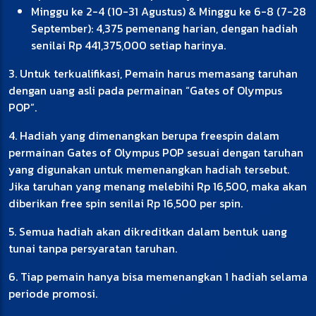
Minggu ke 2-4 (10-31 Agustus) & Minggu ke 6-8 (7-28
September): 4,375 pemenang harian, dengan hadiah
senilai Rp 441,375,000 setiap harinya.
3. Untuk terkualifikasi, Pemain harus memasang taruhan
dengan uang asli pada permainan “Gates of Olympus
POP”.
4. Hadiah yang dimenangkan berupa freespin dalam
permainan Gates of Olympus POP sesuai dengan taruhan
yang digunakan untuk memenangkan hadiah tersebut.
Jika taruhan yang menang melebihi Rp 16,500, maka akan
diberikan free spin senilai Rp 16,500 per spin.
5. Semua hadiah akan dikreditkan dalam bentuk uang
tunai tanpa persyaratan taruhan.
6. Tiap pemain hanya bisa memenangkan 1 hadiah selama
periode promosi.