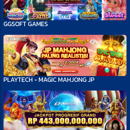
GGSOFT GAMES
PLAYTECH - MAGIC MAHJONG JP