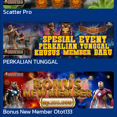
Scatter Pro
PERKALIAN TUNGGAL
Bonus New Member Otot133