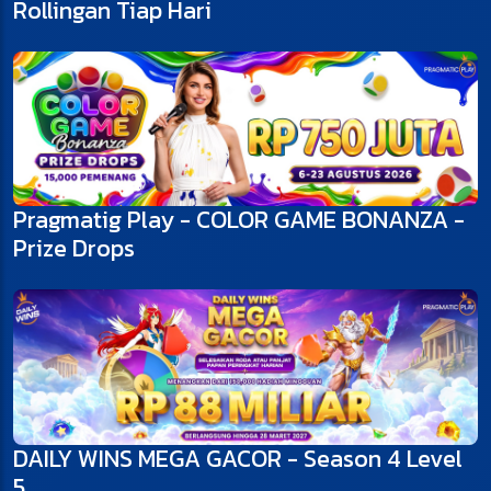
Rollingan Tiap Hari
Pragmatig Play - COLOR GAME BONANZA -
Prize Drops
DAILY WINS MEGA GACOR - Season 4 Level
5