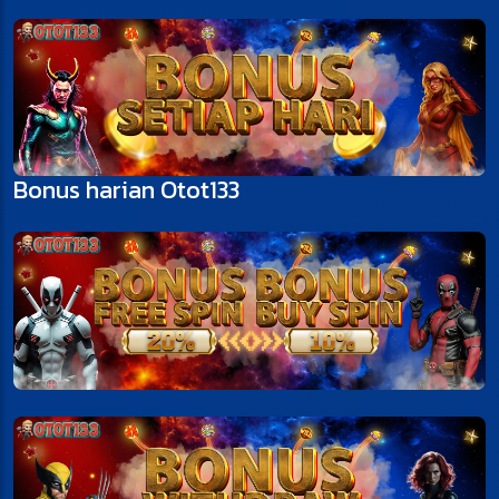
Bonus harian Otot133