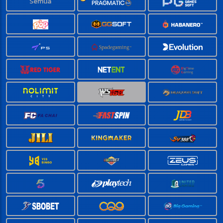
Semua