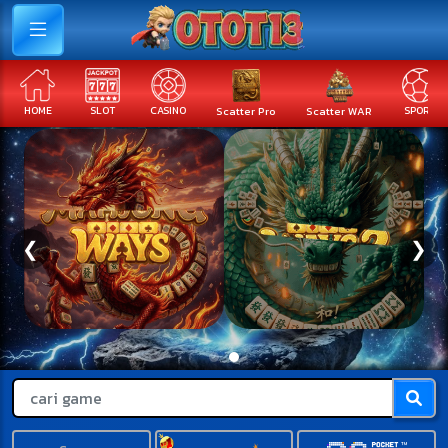
ME
SLOT
CASINO
Scatter Pro
Scatter WAR
SPORT
TOG
❮
❯