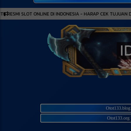
EK TUJUAN DEPOSIT SEBELUM DEPOSIT - SALAM OTOT133