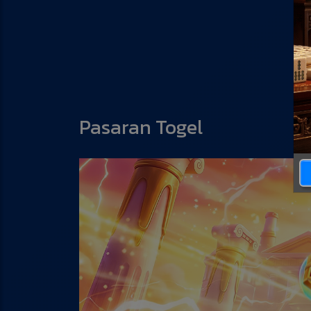
Pasaran Togel