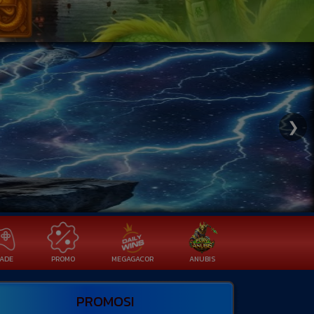
❯
ADE
PROMO
MEGAGACOR
ANUBIS
PROMOSI