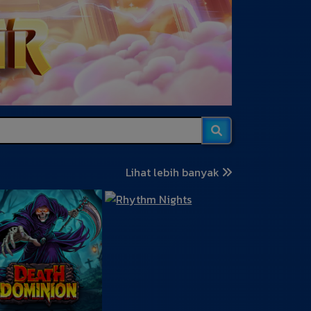
Lihat lebih banyak