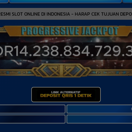
 TUJUAN DEPOSIT SEBELUM DEPOSIT - SALAM OTOT133