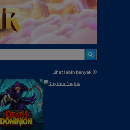
Lihat lebih banyak