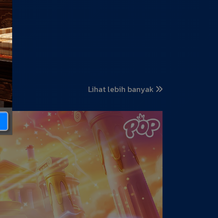
Lihat lebih banyak