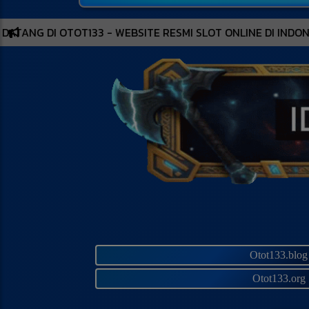
INE DI INDONESIA - HARAP CEK TUJUAN DEPOSIT SEBELUM D