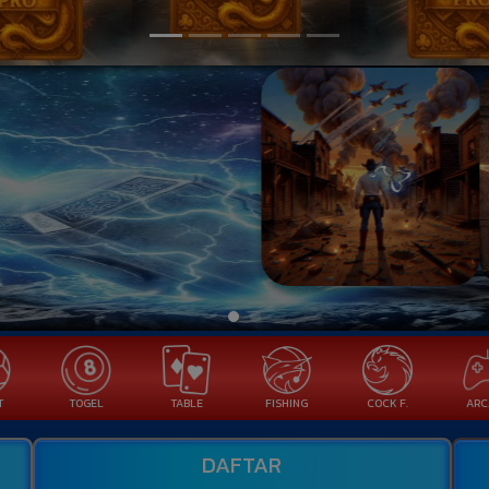
T
TOGEL
TABLE
FISHING
COCK F.
ARC
DAFTAR