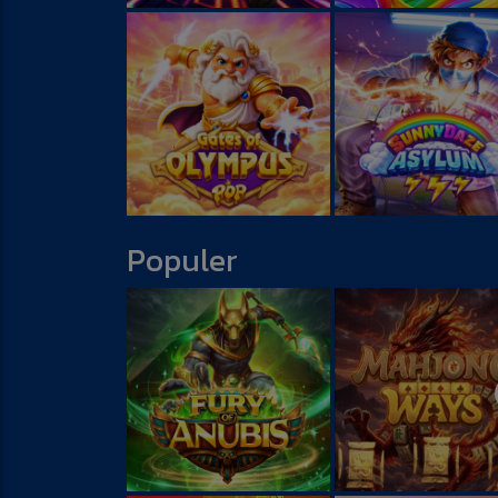
Populer