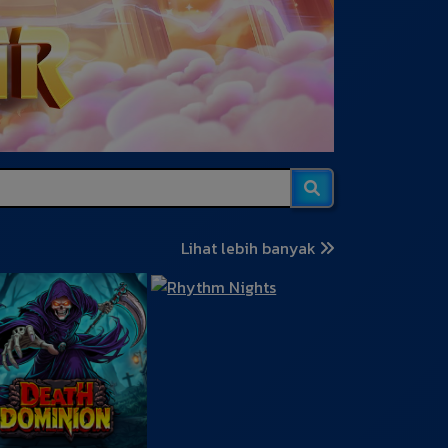
Lihat lebih banyak