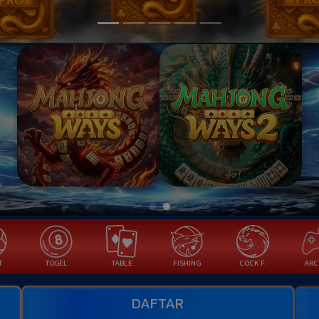
T
TOGEL
TABLE
FISHING
COCK F.
ARC
DAFTAR