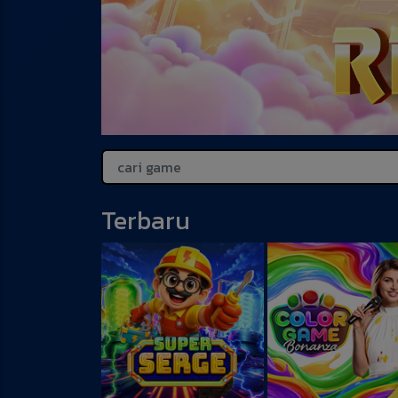
Terbaru