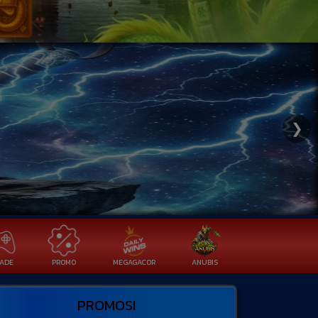
❯
ADE
PROMO
MEGAGACOR
ANUBIS
PROMOSI