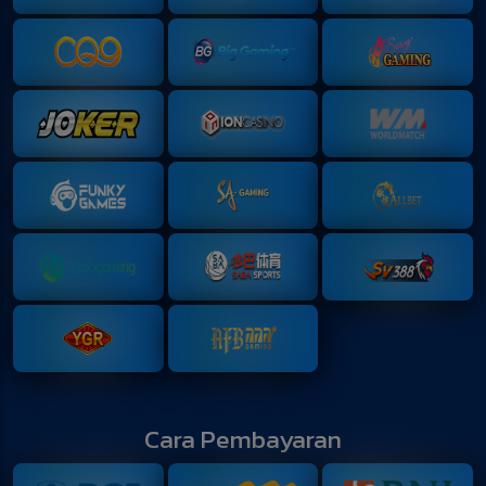
Cara Pembayaran