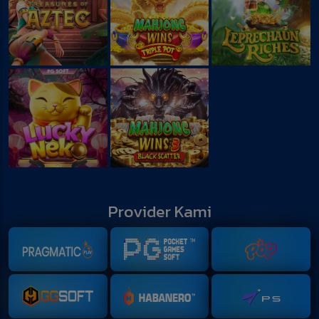
Provider Kami