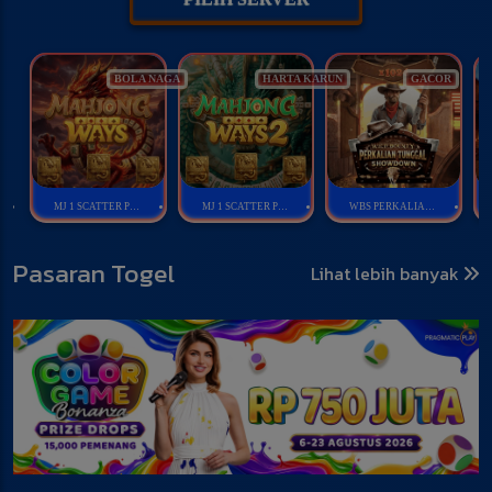
Pasaran Togel
Lihat lebih banyak