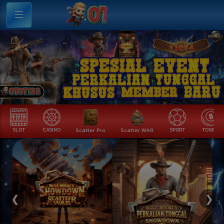
SLOT
CASINO
Scatter Pro
Scatter WAR
SPORT
TOGEL
❮
❯