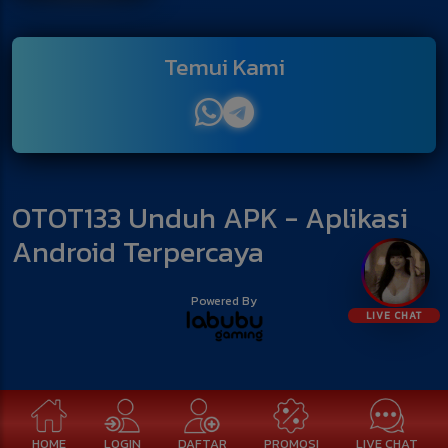
Temui Kami
OTOT133 Unduh APK - Aplikasi
Android Terpercaya
Powered By
LIVE CHAT
HOME
LOGIN
DAFTAR
PROMOSI
LIVE CHAT