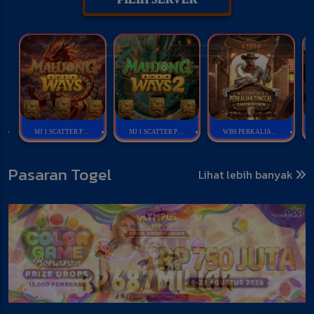
Pasaran Togel
Lihat lebih banyak