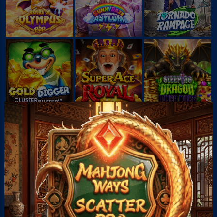
Populer
Lihat lebih banyak