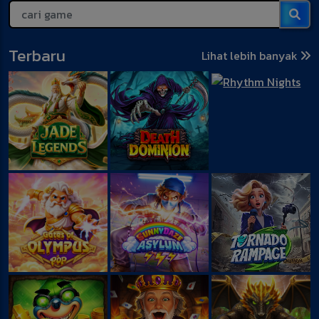
Terbaru
Lihat lebih banyak