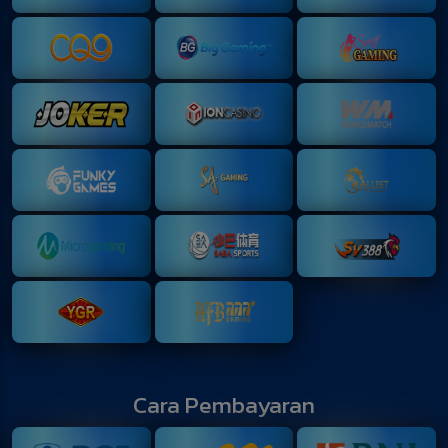
Cara Pembayaran