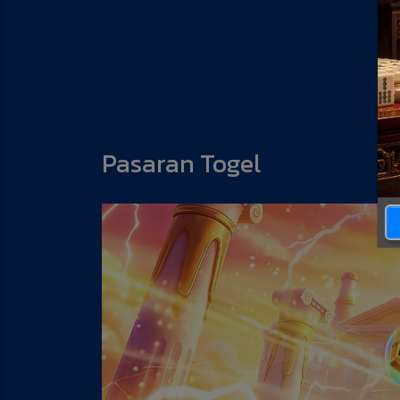
Pasaran Togel