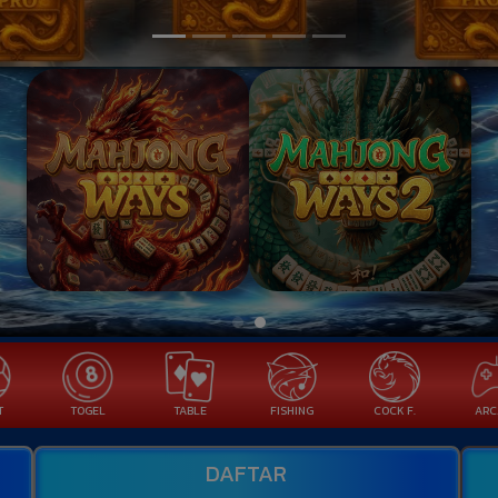
T
TOGEL
TABLE
FISHING
COCK F.
ARC
DAFTAR