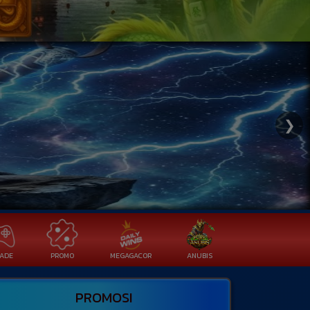
❯
ADE
PROMO
MEGAGACOR
ANUBIS
PROMOSI